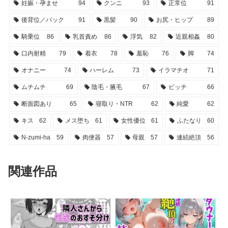
妊娠・孕ませ
94
クンニ
93
正常位
91
後背位／バック
91
黒髪
90
お尻・ヒップ
89
騎乗位
86
乳首責め
86
浮気
82
近親相姦
80
口内射精
79
着衣
78
羞恥
76
脚
74
オナニー
74
ハーレム
73
イラマチオ
71
ムチムチ
69
陰毛・腋毛
67
ビッチ
66
断面図あり
65
寝取り・NTR
62
純愛
62
キス
62
メス堕ち
61
女性優位
61
ふたなり
60
N-zumi-ha
59
肉便器
57
母親
57
連続絶頂
56
関連作品