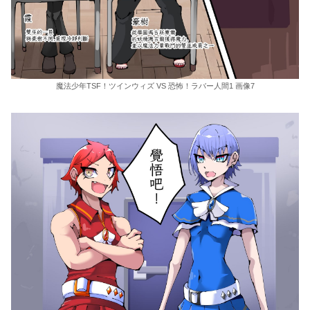
魔法少年TSF！ツインウィズ VS 恐怖！ラバー人間1 画像7