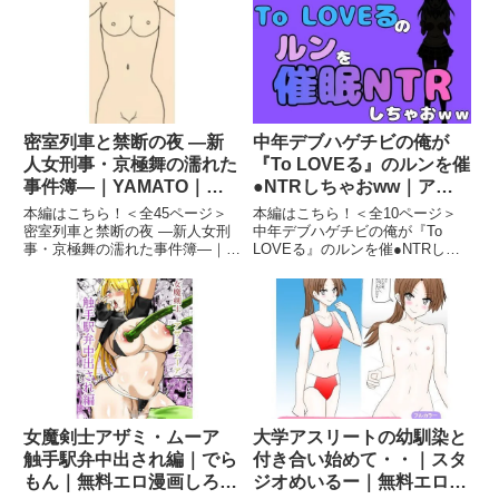
まには一緒に・・・’姉弟水入ら
てみた話 画像1中〇しされてる好
ず 画像2‘たまには一緒
きな子に全力で告白してみた話
に・・・’姉弟水入らず 画像3続
画像2中〇しされてる好きな子...
きを...
密室列車と禁断の夜 ―新
中年デブハゲチビの俺が
人女刑事・京極舞の濡れた
『To LOVEる』のルンを催
事件簿―｜YAMATO｜無
●NTRしちゃおww｜アポ
料エロ漫画しろもも倶楽部
ロン｜無料エロ漫画しろも
本編はこちら！＜全45ページ＞
本編はこちら！＜全10ページ＞
も倶楽部
密室列車と禁断の夜 ―新人女刑
中年デブハゲチビの俺が『To
事・京極舞の濡れた事件簿―｜
LOVEる』のルンを催●NTRしち
YAMATO｜無料エロ漫画しろも
ゃおww｜アポロン｜無料エロ漫
も倶楽部密室列車と禁断の夜 ―
画しろもも倶楽部中年デブハゲチ
新人女刑事・京極舞の濡れた事件
ビの俺が『To LOVEる』のルン
簿― 画像1続きを読む＜全45ペー
を催●NTRしちゃおww 画像1続き
ジ＞ 深夜の東京駅。嵐の中...
を読む＜全10ペ...
女魔剣士アザミ・ムーア
大学アスリートの幼馴染と
触手駅弁中出され編｜でら
付き合い始めて・・｜スタ
もん｜無料エロ漫画しろも
ジオめいるー｜無料エロ漫