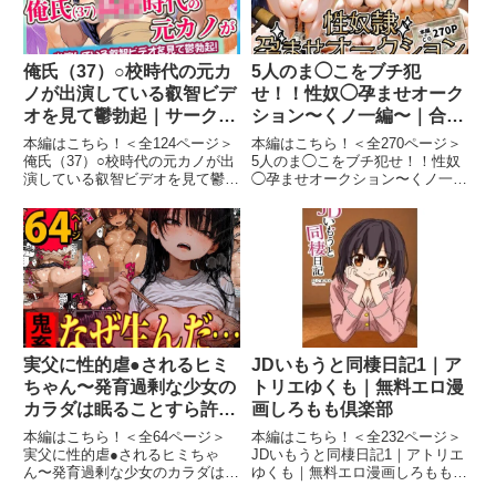
俺氏（37）○校時代の元カ
5人のま◯こをブチ犯
ノが出演している叡智ビデ
せ！！性奴◯孕ませオーク
オを見て鬱勃起｜サークル
ション〜くノ一編〜｜合意
闇鍋花火｜無料エロ漫画し
不成立ログ｜無料エロ漫画
本編はこちら！＜全124ページ＞
本編はこちら！＜全270ページ＞
ろもも倶楽部
しろもも倶楽部
俺氏（37）○校時代の元カノが出
5人のま◯こをブチ犯せ！！性奴
演している叡智ビデオを見て鬱勃
◯孕ませオークション〜くノ一
起｜サークル闇鍋花火｜無料エロ
編〜｜合意不成立ログ｜無料エロ
漫画しろもも倶楽部俺氏（37）○
漫画しろもも倶楽部5人のま◯こ
校時代の元カノが出演している叡
をブチ犯せ！！性奴◯孕ませオー
智ビデオを見て鬱勃起 画像1俺氏
クション〜くノ一編〜 画像15人
（37）○校時代の元カ...
のま◯こをブチ犯せ！！性奴◯...
実父に性的虐●されるヒミ
JDいもうと同棲日記1｜ア
ちゃん〜発育過剰な少女の
トリエゆくも｜無料エロ漫
カラダは眠ることすら許さ
画しろもも倶楽部
れない〜｜デロデロ｜無料
本編はこちら！＜全64ページ＞
本編はこちら！＜全232ページ＞
エロ漫画しろもも倶楽部
実父に性的虐●されるヒミちゃ
JDいもうと同棲日記1｜アトリエ
ん〜発育過剰な少女のカラダは眠
ゆくも｜無料エロ漫画しろもも倶
ることすら許されない〜｜デロデ
楽部JDいもうと同棲日記1 画像