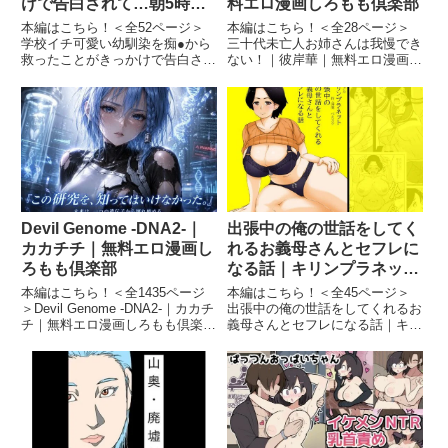
けで告白されて…朝5時ま
料エロ漫画しろもも倶楽部
で初体験した話。｜ペガサ
本編はこちら！＜全52ページ＞
本編はこちら！＜全28ページ＞
ス｜無料エロ漫画しろもも
学校イチ可愛い幼馴染を痴●から
三十代未亡人お姉さんは我慢でき
救ったことがきっかけで告白され
ない！｜彼岸華｜無料エロ漫画し
倶楽部
て…朝5時まで初体験した話。｜
ろもも倶楽部三十代未亡人お姉さ
ペガサス｜無料エロ漫画しろもも
んは我慢できない！ 画像1三十代
倶楽部学校イチ可愛い幼馴染を痴
未亡人お姉さんは我慢できない！
●から 救ったことがきっかけで告
画像2三十代未亡人お姉さんは我
白されて…朝5時まで初体験...
慢できない！ 画像3続きを...
Devil Genome -DNA2-｜
出張中の俺の世話をしてく
カカチチ｜無料エロ漫画し
れるお義母さんとセフレに
ろもも倶楽部
なる話｜キリンプラネット
｜無料エロ漫画しろもも倶
本編はこちら！＜全1435ページ
本編はこちら！＜全45ページ＞
楽部
＞Devil Genome -DNA2-｜カカチ
出張中の俺の世話をしてくれるお
チ｜無料エロ漫画しろもも倶楽部
義母さんとセフレになる話｜キリ
Devil Genome -DNA2- 画像1Devil
ンプラネット｜無料エロ漫画しろ
Genome -DNA2- 画像2Devil
もも倶楽部出張中の俺の世話をし
Genome -DNA2-...
てくれるお義母さんとセフレにな
る話 画像1出張中の俺の世話をし
てくれるお義母さんとセフレに...