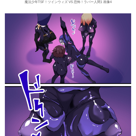
魔法少年TSF！ツインウィズ VS 恐怖！ラバー人間1 画像4