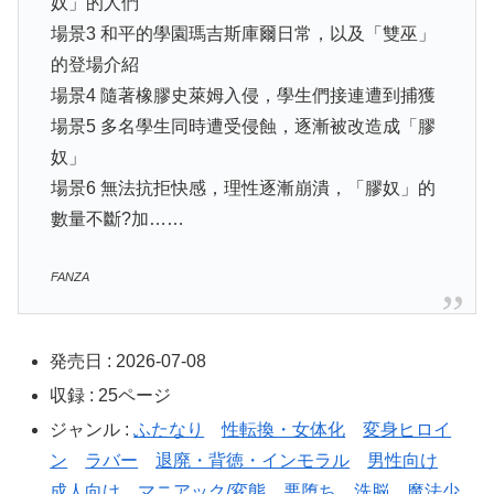
奴」的人們
場景3 和平的學園瑪吉斯庫爾日常，以及「雙巫」
的登場介紹
場景4 隨著橡膠史萊姆入侵，學生們接連遭到捕獲
場景5 多名學生同時遭受侵蝕，逐漸被改造成「膠
奴」
場景6 無法抗拒快感，理性逐漸崩潰，「膠奴」的
數量不斷?加……
FANZA
発売日 : 2026-07-08
収録 : 25ページ
ジャンル :
ふたなり
性転換・女体化
変身ヒロイ
ン
ラバー
退廃・背徳・インモラル
男性向け
成人向け
マニアック/変態
悪堕ち
洗脳
魔法少