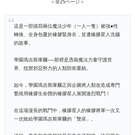
＜全25ページ＞
這是一部描寫兩位魔法少年（一人一隻）被強●性
轉換、全身包覆於橡膠緊身衣，並遭橡膠星人洗腦
的故事。
學園瑪吉斯庫爾──那裡是憑藉魔法力量守護世
界、抵禦邪惡勢力的人類防衛重鎮。
如今，學園瑪吉斯庫爾正與企圖將人類改造成專門
繁殖用橡膠生命體的橡膠星人展開激烈戰鬥！
在這場漫長的戰鬥中，橡膠星人的橡膠將軍一次又
一次敗給學園瑪吉斯庫爾的「雙巫」。