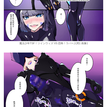
魔法少年TSF！ツインウィズ VS 恐怖！ラバー人間1 画像1