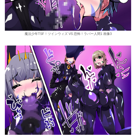
魔法少年TSF！ツインウィズ VS 恐怖！ラバー人間1 画像3