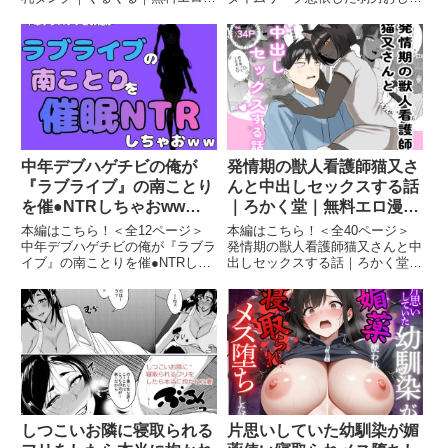
料エロ漫画しろもも倶楽部
画しろもも倶楽部怪イキ現象 そ
ん、昔の自分のオナホメス奴●に
の幽霊は安産型で乳タンク 画像1
なってあげた｜夜あくび小隊｜無
怪イキ現象 その幽霊は安産型で
料エロ漫画しろもも倶楽部憧れだ
乳タンク 画像2怪イキ現象 その
ったハイスペギャルJKにタイム
幽霊は安産型で乳タンク 画...
リープ憑依した弱男おじさん、...
中年デブハゲチビの俺が
発情期の獣人看護師猫又さ
『ラブライブ』の南ことり
んと中出しセックスする話
を催●NTRしちゃおww｜
｜ろかく堂｜無料エロ漫画
アポロン｜無料エロ漫画し
しろもも倶楽部
本編はこちら！＜全12ページ＞
本編はこちら！＜全40ページ＞
ろもも倶楽部
中年デブハゲチビの俺が『ラブラ
発情期の獣人看護師猫又さんと中
イブ』の南ことりを催●NTRしち
出しセックスする話｜ろかく堂｜
ゃおww｜アポロン｜無料エロ漫
無料エロ漫画しろもも倶楽部発情
画しろもも倶楽部中年デブハゲチ
期の獣人看護師猫又さんと中出し
ビの俺が『ラブライブ』の南こと
セックスする話 画像1発情期の獣
りを催●NTRしちゃおww 画像1続
人看護師猫又さんと中出しセック
きを読む＜全12ページ...
スする話 画像2発情期の獣人...
しつこいお隣に寝取られる
片思いしていた幼馴染が媚