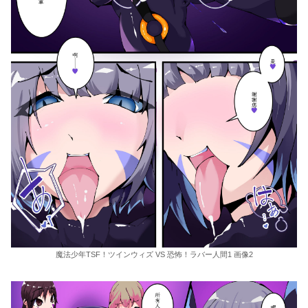
魔法少年TSF！ツインウィズ VS 恐怖！ラバー人間1 画像2