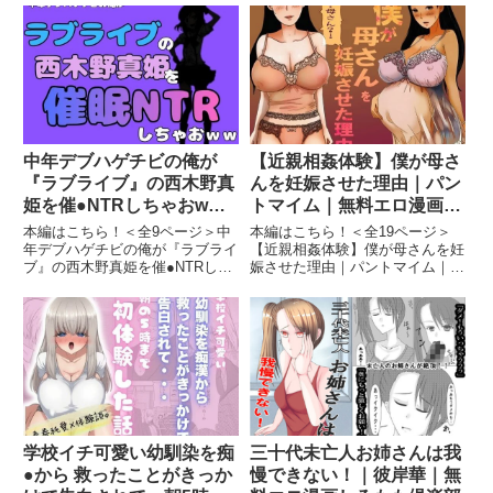
ロ｜無料エロ漫画しろもも倶楽部
1JDいもうと同棲日記1 画像2JD
実父に性的虐●されるヒミちゃ
いもうと同棲日記1 画像3JDいも
ん〜発育過剰な少女のカラダは眠
うと同棲日記1 画像4JDいもうと
ることすら許されない〜 画像1実
同棲日記1...
父...
中年デブハゲチビの俺が
【近親相姦体験】僕が母さ
『ラブライブ』の西木野真
んを妊娠させた理由｜パン
姫を催●NTRしちゃおww
トマイム｜無料エロ漫画し
｜アポロン｜無料エロ漫画
ろもも倶楽部
本編はこちら！＜全9ページ＞中
本編はこちら！＜全19ページ＞
しろもも倶楽部
年デブハゲチビの俺が『ラブライ
【近親相姦体験】僕が母さんを妊
ブ』の西木野真姫を催●NTRしち
娠させた理由｜パントマイム｜無
ゃおww｜アポロン｜無料エロ漫
料エロ漫画しろもも倶楽部【近親
画しろもも倶楽部中年デブハゲチ
相姦体験】僕が母さんを妊娠させ
ビの俺が『ラブライブ』の西木野
た理由 画像1続きを読む＜全19ペ
真姫を催●NTRしちゃおww 画像1
ージ＞ 教育熱心でいつも厳しい
続きを読む＜全9ページ...
母さん。とにかく真面目で融...
学校イチ可愛い幼馴染を痴
三十代未亡人お姉さんは我
●から 救ったことがきっか
慢できない！｜彼岸華｜無