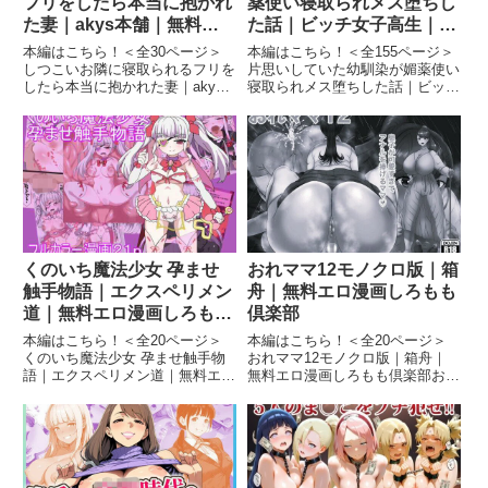
フリをしたら本当に抱かれ
薬使い寝取られメス堕ちし
た妻｜akys本舗｜無料エ
た話｜ビッチ女子高生｜無
ロ漫画しろもも倶楽部
料エロ漫画しろもも倶楽部
本編はこちら！＜全30ページ＞
本編はこちら！＜全155ページ＞
しつこいお隣に寝取られるフリを
片思いしていた幼馴染が媚薬使い
したら本当に抱かれた妻｜akys
寝取られメス堕ちした話｜ビッチ
本舗｜無料エロ漫画しろもも倶楽
女子高生｜無料エロ漫画しろもも
部しつこいお隣に寝取られるフリ
倶楽部片思いしていた幼馴染が媚
をしたら本当に抱かれた妻 画像1
薬使い寝取られメス堕ちした話
しつこいお隣に寝取られるフリを
画像1片思いしていた幼馴染が媚
したら本当に抱かれた妻 画...
薬使い寝取られメス堕ちした話...
くのいち魔法少女 孕ませ
おれママ12モノクロ版｜箱
触手物語｜エクスペリメン
舟｜無料エロ漫画しろもも
道｜無料エロ漫画しろもも
倶楽部
倶楽部
本編はこちら！＜全20ページ＞
本編はこちら！＜全20ページ＞
くのいち魔法少女 孕ませ触手物
おれママ12モノクロ版｜箱舟｜
語｜エクスペリメン道｜無料エロ
無料エロ漫画しろもも倶楽部おれ
漫画しろもも倶楽部くのいち魔法
ママ12モノクロ版 画像1おれママ
少女 孕ませ触手物語 画像1くの
12モノクロ版 画像2おれママ12モ
いち魔法少女 孕ませ触手物語 画
ノクロ版 画像3おれママ12モノク
像2くのいち魔法少女 孕ませ触手
ロ版 画像4続きを読む＜全20ペー
物語 画像3くのいち魔法...
ジ＞ ママの...