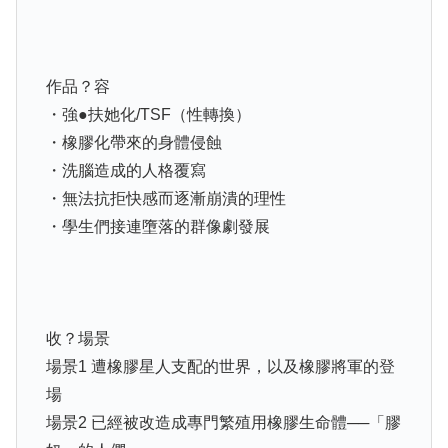
作品？容
・強●扶她化/TSF（性轉換）
・橡膠化帶來的身體侵蝕
・洗腦造成的人格覆寫
・無法抗拒快感而逐漸崩潰的理性
・學生們接連墮落的群像劇發展
收？場景
場景1 遭橡膠星人支配的世界，以及橡膠將軍的登
場
場景2 已經被改造成專門繁殖用橡膠生命體──「膠