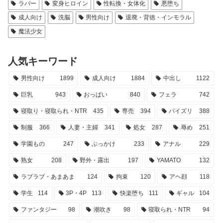
ラバー
変身ヒロイン
性転換・女体化
悪堕ち
成人向け
洗脳
男性向け
退廃・背徳・インモラル
魔法少女
人気キーワード
男性向け
1899
成人向け
1884
中出し
1122
巨乳
943
おっぱい
840
フェラ
742
寝取り・寝取られ・NTR
435
専売
394
パイズリ
388
制服
366
人妻・主婦
341
処女
287
辱め
251
学園もの
247
ぶっかけ
233
アナル
229
熟女
208
野外・露出
197
YAMATO
132
ラブラブ・あまあま
124
拘束
120
アヘ顔
118
学生
114
3P・4P
113
快楽堕ち
111
ギャル
104
ファンタジー
98
潮吹き
98
寝取られ・NTR
94