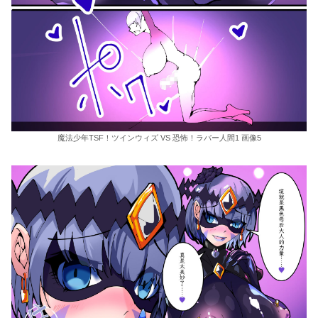
魔法少年TSF！ツインウィズ VS 恐怖！ラバー人間1 画像5