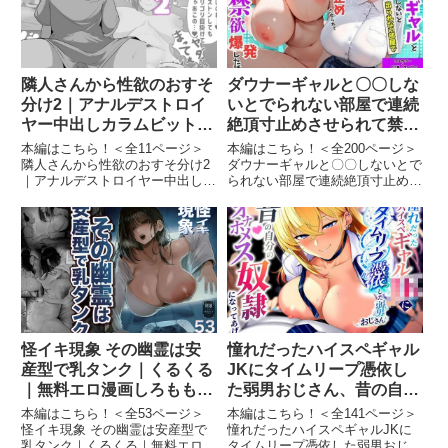
隣人さんから性欲のおすそ
ダウナーギャルと〇〇しな
分け2｜アナルデストロイ
いとでられない部屋で連続
ヤー中出しカラムビット｜
絶頂寸止めさせられて禁欲
無料エロ漫画しろもも倶楽
爆発した話｜桃といちごの
本編はこちら！＜全11ページ＞
本編はこちら！＜全200ページ＞
部
果実｜無料エロ漫画しろも
隣人さんから性欲のおすそ分け2
ダウナーギャルと〇〇しないとで
｜アナルデストロイヤー中出しカ
られない部屋で連続絶頂寸止めさ
も倶楽部
ラムビット｜無料エロ漫画しろも
せられて禁欲爆発した話｜桃とい
も倶楽部隣人さんから性欲のおす
ちごの果実｜無料エロ漫画しろも
そ分け2 画像1隣人さんから性欲
も倶楽部ダウナーギャルと〇〇し
のおすそ分け2 画像2隣人さんか
ないとでられない部屋で連続絶頂
ら性欲のおすそ分け2 画像...
寸止めさせられて禁欲爆発した...
怪イキ現象 その幽霊は安
憧れだったハイスペギャル
産型で乳タンク｜くるくる
JKにタイムリープ憑依し
｜無料エロ漫画しろもも倶
た弱男おじさん、昔の自分
楽部
のオナホメス奴●になって
本編はこちら！＜全53ページ＞
本編はこちら！＜全141ページ＞
あげた｜夜あくび小隊｜無
怪イキ現象 その幽霊は安産型で
憧れだったハイスペギャルJKに
乳タンク｜くるくる｜無料エロ漫
タイムリープ憑依した弱男おじさ