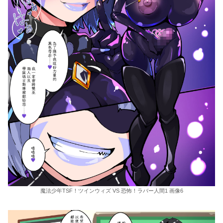
魔法少年TSF！ツインウィズ VS 恐怖！ラバー人間1 画像6