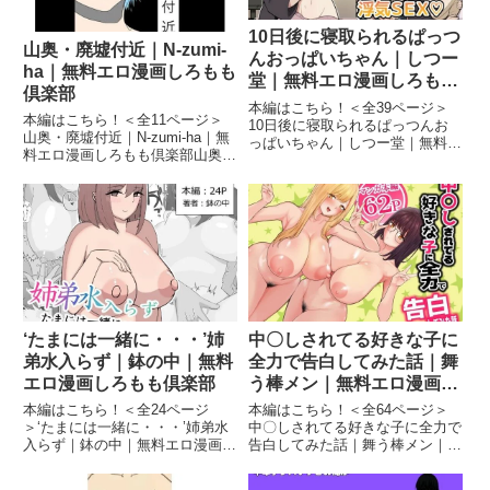
10日後に寝取られるぱっつ
山奥・廃墟付近｜N-zumi-
んおっぱいちゃん｜しつー
ha｜無料エロ漫画しろもも
堂｜無料エロ漫画しろもも
倶楽部
倶楽部
本編はこちら！＜全39ページ＞
本編はこちら！＜全11ページ＞
10日後に寝取られるぱっつんお
山奥・廃墟付近｜N-zumi-ha｜無
っぱいちゃん｜しつー堂｜無料エ
料エロ漫画しろもも倶楽部山奥・
ロ漫画しろもも倶楽部10日後に
廃墟付近 画像1続きを読む＜全11
寝取られるぱっつんおっぱいちゃ
ページ＞ 第三者の目のない深夜
ん 画像110日後に寝取られるぱっ
の山奥で FANZA発売日 : 2026-
つんおっぱいちゃん 画像210日後
06-29収録 : 11ページジャン...
に寝取られるぱっつんお...
‘たまには一緒に・・・’姉
中〇しされてる好きな子に
弟水入らず｜鉢の中｜無料
全力で告白してみた話｜舞
エロ漫画しろもも倶楽部
う棒メン｜無料エロ漫画し
ろもも倶楽部
本編はこちら！＜全24ページ
本編はこちら！＜全64ページ＞
＞‘たまには一緒に・・・’姉弟水
中〇しされてる好きな子に全力で
入らず｜鉢の中｜無料エロ漫画し
告白してみた話｜舞う棒メン｜無
ろもも倶楽部‘たまには一緒
料エロ漫画しろもも倶楽部中〇し
に・・・’姉弟水入らず 画像1‘た
されてる好きな子に全力で告白し