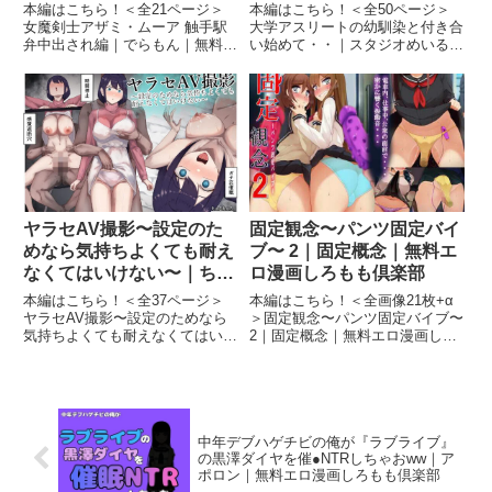
も倶楽部
画しろもも倶楽部
本編はこちら！＜全21ページ＞
本編はこちら！＜全50ページ＞
女魔剣士アザミ・ムーア 触手駅
大学アスリートの幼馴染と付き合
弁中出され編｜でらもん｜無料エ
い始めて・・｜スタジオめいるー
ロ漫画しろもも倶楽部女魔剣士ア
｜無料エロ漫画しろもも倶楽部大
ザミ・ムーア 触手駅弁中出され
学アスリートの幼馴染と付き合い
編 画像1女魔剣士アザミ・ムーア
始めて・・ 画像1大学アスリート
触手駅弁中出され編 画像2女魔剣
の幼馴染と付き合い始めて・・
士アザミ・ムーア 触手駅...
画像2大学アスリートの幼馴染...
ヤラセAV撮影〜設定のた
固定観念〜パンツ固定バイ
めなら気持ちよくても耐え
ブ〜 2｜固定概念｜無料エ
なくてはいけない〜｜ちゃ
ロ漫画しろもも倶楽部
るちゃろ｜無料エロ漫画し
本編はこちら！＜全37ページ＞
本編はこちら！＜全画像21枚+α
ろもも倶楽部
ヤラセAV撮影〜設定のためなら
＞固定観念〜パンツ固定バイブ〜
気持ちよくても耐えなくてはいけ
2｜固定概念｜無料エロ漫画しろ
ない〜｜ちゃるちゃろ｜無料エロ
もも倶楽部固定観念〜パンツ固定
漫画しろもも倶楽部ヤラセAV撮
バイブ〜 2 画像1固定観念〜パン
影〜設定のためなら気持ちよくて
ツ固定バイブ〜 2 画像2固定観
も耐えなくてはいけない〜 画像1
念〜パンツ固定バイブ〜 2 画像3
ヤラセAV撮影〜設定のためな...
固定観念〜パンツ...
中年デブハゲチビの俺が『ラブライブ』
の黒澤ダイヤを催●NTRしちゃおww｜ア
ポロン｜無料エロ漫画しろもも倶楽部