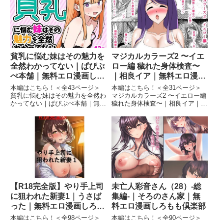
清楚で処女な先輩ちゃんvsオカ
デレお姉ちゃんまとめ 画像3初期
ルト大好き後輩くん 画像...
のヤンデレお姉ちゃんまと...
貧乳に悩む妹はその魅力を
マジカルカラーズ2 〜イエ
全然わかってない｜ぱぴぷ
ロー編 穢れた身体検査〜
ぺ本舗｜無料エロ漫画しろ
｜相良イア｜無料エロ漫画
もも倶楽部
しろもも倶楽部
本編はこちら！＜全43ページ＞
本編はこちら！＜全31ページ＞
貧乳に悩む妹はその魅力を全然わ
マジカルカラーズ2 〜イエロー編
かってない｜ぱぴぷぺ本舗｜無料
穢れた身体検査〜｜相良イア｜無
エロ漫画しろもも倶楽部貧乳に悩
料エロ漫画しろもも倶楽部マジカ
む妹はその魅力を全然わかってな
ルカラーズ2 〜イエロー編 穢れ
い 画像1貧乳に悩む妹はその魅力
た身体検査〜 画像1マジカルカラ
を全然わかってない 画像2貧乳に
ーズ2 〜イエロー編 穢れた身体
悩む妹はその魅力を全然わか...
検査〜 画像2マジカ...
【R18完全版】やり手上司
未亡人彩音さん（28）-総
に狙われた新妻1｜うさば
集編-｜そろのさん家｜無
った｜無料エロ漫画しろも
料エロ漫画しろもも倶楽部
も倶楽部
本編はこちら！＜全98ページ＞
本編はこちら！＜全90ページ＞