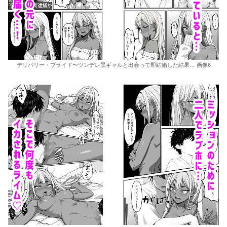
デリバリー・ブライド〜ツンデレ黒ギャルと出会って即結婚した結果… 画像6