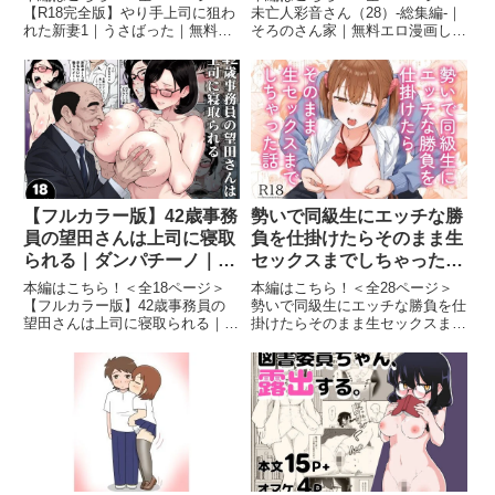
【R18完全版】やり手上司に狙わ
未亡人彩音さん（28）-総集編-｜
れた新妻1｜うさばった｜無料エ
そろのさん家｜無料エロ漫画しろ
ロ漫画しろもも倶楽部【R18完全
もも倶楽部未亡人彩音さん
版】やり手上司に狙われた新妻1
（28）-総集編- 画像1未亡人彩音
画像1続きを読む＜全98ページ＞
さん（28）-総集編- 画像2未亡人
挿絵、夫婦のからみ、おまけとし
彩音さん（28）-総集編- 画像3未
てNTR上司の過去（...
亡人彩音さん（...
【フルカラー版】42歳事務
勢いで同級生にエッチな勝
員の望田さんは上司に寝取
負を仕掛けたらそのまま生
られる｜ダンパチーノ｜無
セックスまでしちゃった話
料エロ漫画しろもも倶楽部
｜琵琶楽団｜無料エロ漫画
本編はこちら！＜全18ページ＞
本編はこちら！＜全28ページ＞
しろもも倶楽部
【フルカラー版】42歳事務員の
勢いで同級生にエッチな勝負を仕
望田さんは上司に寝取られる｜ダ
掛けたらそのまま生セックスまで
ンパチーノ｜無料エロ漫画しろも
しちゃった話｜琵琶楽団｜無料エ
も倶楽部【フルカラー版】42歳
ロ漫画しろもも倶楽部勢いで同級
事務員の望田さんは上司に寝取ら
生にエッチな勝負を仕掛けたらそ
れる 画像1【フルカラー版】42歳
のまま生セックスまでしちゃった
事務員の望田さんは上司に寝...
話 画像1勢いで同級生にエッチ...