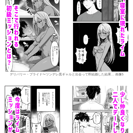
デリバリー・ブライド〜ツンデレ黒ギャルと出会って即結婚した結果… 画像5