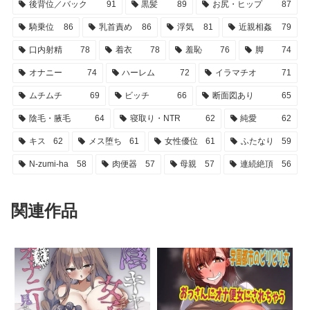
後背位／バック
91
黒髪
89
お尻・ヒップ
87
騎乗位
86
乳首責め
86
浮気
81
近親相姦
79
口内射精
78
着衣
78
羞恥
76
脚
74
オナニー
74
ハーレム
72
イラマチオ
71
ムチムチ
69
ビッチ
66
断面図あり
65
陰毛・腋毛
64
寝取り・NTR
62
純愛
62
キス
62
メス堕ち
61
女性優位
61
ふたなり
59
N-zumi-ha
58
肉便器
57
母親
57
連続絶頂
56
関連作品