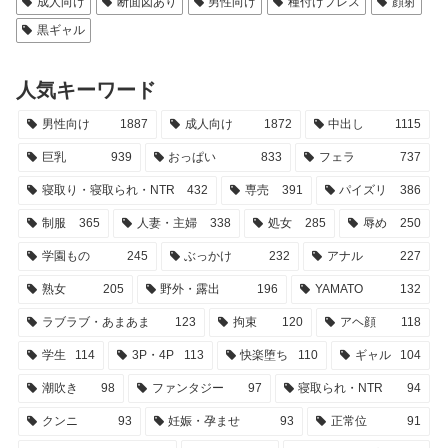
成人向け
断面図あり
男性向け
種付けプレス
顔射
黒ギャル
人気キーワード
男性向け
1887
成人向け
1872
中出し
1115
巨乳
939
おっぱい
833
フェラ
737
寝取り・寝取られ・NTR
432
専売
391
パイズリ
386
制服
365
人妻・主婦
338
処女
285
辱め
250
学園もの
245
ぶっかけ
232
アナル
227
熟女
205
野外・露出
196
YAMATO
132
ラブラブ・あまあま
123
拘束
120
アヘ顔
118
学生
114
3P・4P
113
快楽堕ち
110
ギャル
104
潮吹き
98
ファンタジー
97
寝取られ・NTR
94
クンニ
93
妊娠・孕ませ
93
正常位
91