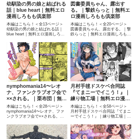
幼馴染の男の娘と結ばれる
図書委員ちゃん、露出す
話｜blue heart｜無料エロ
る。｜撃鉄らっと｜無料エ
漫画しろもも倶楽部
ロ漫画しろもも倶楽部
本編はこちら！＜全13ページ＞
本編はこちら！＜全20ページ＞
幼馴染の男の娘と結ばれる話｜
図書委員ちゃん、露出する。｜撃
blue heart｜無料エロ漫画しろも
鉄らっと｜無料エロ漫画しろもも
も倶楽部幼馴染の男の娘と結ばれ
倶楽部図書委員ちゃん、露出す
る話 画像1幼馴染の男の娘と結ば
る。 画像1図書委員ちゃん、露出
れる話 画像2続きを読む＜全13ペ
する。 画像2図書委員ちゃん、露
ージ＞ ユイトの幼馴染のリクは
出する。 画像3図書委員ちゃん、
男の娘でユイトの...
露出する。 画像4続きを読...
nymphomania14〜レオ
月村手毬ドスケベ合同誌
ナ、ファンクラブオフ会で
『てまニーでイこう！』｜
××される。｜栗布団｜無料
練り物工場｜無料エロ漫画
エロ漫画しろもも倶楽部
しろもも倶楽部
本編はこちら！＜全28ページ＞
本編はこちら！＜全58ページ＞
nymphomania14〜レオナ、ファ
月村手毬ドスケベ合同誌『てまニ
ンクラブオフ会で××される。｜
ーでイこう！』｜練り物工場｜無
栗布団｜無料エロ漫画しろもも倶
料エロ漫画しろもも倶楽部月村手
楽部nymphomania14〜レオナ、
毬ドスケベ合同誌『てまニーでイ
ファンクラブオフ会で××され
こう！』 画像1月村手毬ドスケベ
る。 画像1nymphomania14〜
合同誌『てまニーでイこう！』