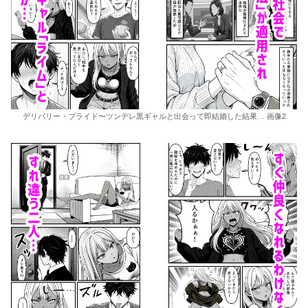
デリバリー・ブライド〜ツンデレ黒ギャルと出会って即結婚した結果… 画像2