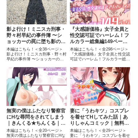
レ...
画像2月村手毬ドスケベ合同誌...
影よ行け！ミニスカ刑事・
『大感謝価格』女子全員と
野々村早紀の事件簿 〜シ
性交認可証でハーレム！フ
ョッカーの罠に堕ち影の分
ルカラー総集編149ページ
身ベルスターと2人同時に
｜DLメイト｜無料エロ漫
本編はこちら！＜全38ページ＞
本編はこちら！＜全298ページ＞
処女膜を突き破られる〜｜
画しろもも倶楽部
影よ行け！ミニスカ刑事・野々村
『大感謝価格』女子全員と性交認
早紀の事件簿 〜ショッカーの罠
可証でハーレム！フルカラー総集
YAMATO｜無料エロ漫画
に堕ち影の分身ベルスターと2人
編149ページ｜DLメイト｜無料エ
しろもも倶楽部
同時に処女膜を突き破られる〜｜
ロ漫画しろもも倶楽部『大感謝価
YAMATO｜無料エロ漫画しろも
格』女子全員と性交認可証でハー
も倶楽部影よ行け！ミニスカ刑
レム！フルカラー総集編149ペー
事・野々村早紀の事件簿 〜シ
ジ 画像1『大感謝価格...
ョ...
無実の僕はふたなり警察官
妻に「うわキツ」コスプレ
にHな尋問をされてしまう
を着せてHしてみた話｜あ
｜きんくる★ちんくる｜無
りしゃんコミック｜無料エ
料エロ漫画しろもも倶楽部
ロ漫画しろもも倶楽部
本編はこちら！＜全20ページ＞
本編はこちら！＜全29ページ＞
無実の僕はふたなり警察官にHな
妻に「うわキツ」コスプレを着せ