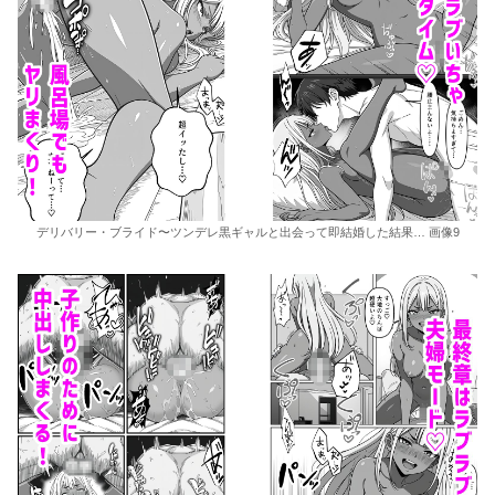
デリバリー・ブライド〜ツンデレ黒ギャルと出会って即結婚した結果… 画像9