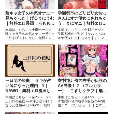
陰キャ女子の本気オナニー
学園都市のビリビリ女おっ
見ちゃった｜げるまにうむ
さんにオナ便女にされちゃ
｜無料エロ漫画しろもも倶
う｜まにマニ｜無料エロ漫
楽部
画しろもも倶楽部
本編はこちら！＜全66ページ＞
本編はこちら！＜全12ページ＞
陰キャ女子の本気オナニー見ちゃ
学園都市のビリビリ女おっさんに
った｜げるまにうむ｜無料エロ漫
オナ便女にされちゃう｜まにマニ
画しろもも倶楽部陰キャ女子の本
｜無料エロ漫画しろもも倶楽部学
気オナニー見ちゃった 画像1陰キ
園都市のビリビリ女おっさんにオ
ャ女子の本気オナニー見ちゃった
ナ便女にされちゃう 画像1学園都
画像2陰キャ女子の本気オナニー
市のビリビリ女おっさんにオナ便
見ちゃった 画像3続きを読...
女にされちゃう 画像2学園都...
三日間の箱庭 ―サキが占
寄‘性’獣 -俺の右手が伝説の
い師になった理由―1｜
AV男優！？ （フルカラ
NAWO｜無料エロ漫画しろ
ー）｜こすりクラブ｜無料
もも倶楽部
エロ漫画しろもも倶楽部
本編はこちら！＜全25ページ＞
本編はこちら！＜全47ページ＞
三日間の箱庭 ―サキが占い師に
寄‘性’獣 -俺の右手が伝説のAV男
なった理由―1｜NAWO｜無料エ
優！？ （フルカラー）｜こすり
ロ漫画しろもも倶楽部三日間の箱
クラブ｜無料エロ漫画しろもも倶
庭 ―サキが占い師になった理由
楽部寄‘性’獣 -俺の右手が伝説の