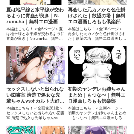
夏は地平線と水平線が交わ
再会した元カノから色仕掛
るように青姦が良き｜N-
けされた｜欲望の塔｜無料
zumi-ha｜無料エロ漫画し
エロ漫画しろもも倶楽部
ろもも倶楽部
本編はこちら！＜全6ページ＞夏
本編はこちら！＜全16ページ＞
は地平線と水平線が交わるように
再会した元カノから色仕掛けされ
青姦が良き｜N-zumi-ha｜無料エ
た｜欲望の塔｜無料エロ漫画しろ
ロ漫画しろもも倶楽部夏は地平線
もも倶楽部再会した元カノから色
と水平線が交わるように青姦が良
仕掛けされた 画像1再会した元カ
き 画像1続きを読む＜全6ページ
ノから色仕掛けされた 画像2再会
＞ 気持ちよく交わる FANZA発売
した元カノから色仕掛けされた
日 : 202...
画像3再会した元カノから色...
セックスしないと出られな
初期のヤンデレお姉ちゃん
い図書室 清楚で処女な先
まとめ｜もつなべ｜無料エ
輩ちゃんvsオカルト大好き
ロ漫画しろもも倶楽部
後輩くん｜なつプル｜無料
本編はこちら！＜全画像281枚＞
本編はこちら！＜全90ページ＞
エロ漫画しろもも倶楽部
セックスしないと出られない図書
初期のヤンデレお姉ちゃんまとめ
室 清楚で処女な先輩ちゃんvsオ
｜もつなべ｜無料エロ漫画しろも
カルト大好き後輩くん｜なつプル
も倶楽部初期のヤンデレお姉ちゃ
｜無料エロ漫画しろもも倶楽部セ
んまとめ 画像1初期のヤンデレお
ックスしないと出られない図書室
姉ちゃんまとめ 画像2初期のヤン