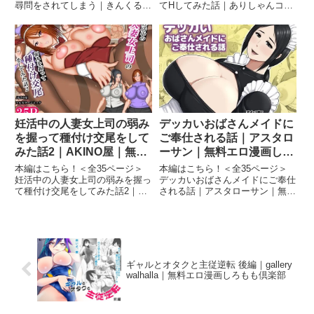
尋問をされてしまう｜きんくる★
てHしてみた話｜ありしゃんコミ
ちんくる｜無料エロ漫画しろもも
ック｜無料エロ漫画しろもも倶楽
倶楽部無実の僕はふたなり警察官
部妻に「うわキツ」コスプレを着
にHな尋問をされてしまう 画像1
せてHしてみた話 画像1妻に「う
無実の僕はふたなり警察官にHな
わキツ」コスプレを着せてHして
尋問をされてしまう 画像2無...
みた話 画像2妻に「うわキツ...
妊活中の人妻女上司の弱み
デッカいおばさんメイドに
を握って種付け交尾をして
ご奉仕される話｜アスタロ
みた話2｜AKINO屋｜無料
ーサン｜無料エロ漫画しろ
エロ漫画しろもも倶楽部
もも倶楽部
本編はこちら！＜全35ページ＞
本編はこちら！＜全35ページ＞
妊活中の人妻女上司の弱みを握っ
デッカいおばさんメイドにご奉仕
て種付け交尾をしてみた話2｜
される話｜アスタローサン｜無料
AKINO屋｜無料エロ漫画しろも
エロ漫画しろもも倶楽部デッカい
も倶楽部妊活中の人妻女上司の弱
おばさんメイドにご奉仕される話
みを握って種付け交尾をしてみた
画像1デッカいおばさんメイドに
話2 画像1妊活中の人妻女上司の
ご奉仕される話 画像2デッカいお
弱みを握って種付け交尾をして...
ばさんメイドにご奉仕される...
ギャルとオタクと主従逆転 後編｜gallery
walhalla｜無料エロ漫画しろもも倶楽部