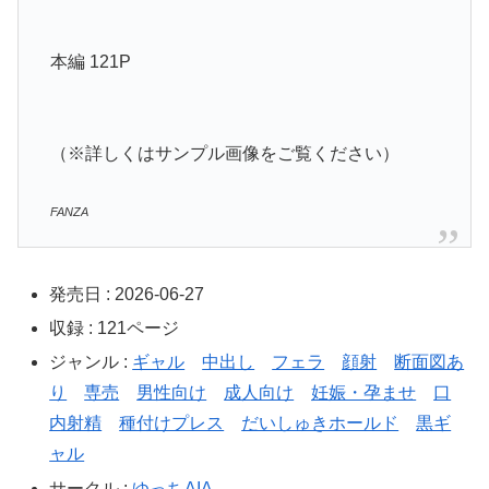
本編 121P
（※詳しくはサンプル画像をご覧ください）
FANZA
発売日 : 2026-06-27
収録 : 121ページ
ジャンル :
ギャル
中出し
フェラ
顔射
断面図あ
り
専売
男性向け
成人向け
妊娠・孕ませ
口
内射精
種付けプレス
だいしゅきホールド
黒ギ
ャル
サークル :
ゆっちAIA