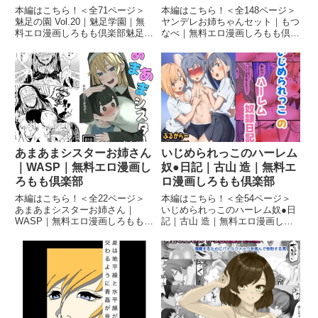
本編はこちら！＜全71ページ＞
本編はこちら！＜全148ページ＞
魅足の園 Vol.20｜魅足学園｜無
ヤンデレお姉ちゃんセット｜もつ
料エロ漫画しろもも倶楽部魅足の
なべ｜無料エロ漫画しろもも倶楽
園 Vol.20 画像1魅足の園 Vol.20
部ヤンデレお姉ちゃんセット 画
画像2魅足の園 Vol.20 画像3魅足
像1ヤンデレお姉ちゃんセット 画
の園 Vol.20 画像4魅足の園 Vol.20
像2ヤンデレお姉ちゃんセット 画
画像5...
像3ヤンデレお姉ちゃんセット 画
像4ヤンデレお姉ちゃん...
あまあまシスターお姉さん
いじめられっこのハーレム
｜WASP｜無料エロ漫画し
奴●日記｜古山 造｜無料エ
ろもも倶楽部
ロ漫画しろもも倶楽部
本編はこちら！＜全22ページ＞
本編はこちら！＜全54ページ＞
あまあまシスターお姉さん｜
いじめられっこのハーレム奴●日
WASP｜無料エロ漫画しろもも倶
記｜古山 造｜無料エロ漫画しろ
楽部あまあまシスターお姉さん
もも倶楽部いじめられっこのハー
画像1あまあまシスターお姉さん
レム奴●日記 画像1いじめられっ
画像2あまあまシスターお姉さん
このハーレム奴●日記 画像2いじ
画像3あまあまシスターお姉さん
められっこのハーレム奴●日記 画
画像4あまあまシスターお姉...
像3いじめられっこのハー...