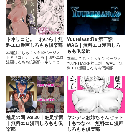
―1 画像1三日間の箱庭 ―サキが
AV男優！？ （フルカラー） 画像
占い師になった理由―1 画像2三
1寄‘性’獣 -俺の右手が伝説のAV男
日間の箱庭 ―サキが占...
優！？ ...
トネリコと。｜わいら｜無
Yuureisan:Re 第三話｜
料エロ漫画しろもも倶楽部
WAG｜無料エロ漫画しろ
もも倶楽部
本編はこちら！＜全50ページ＞
トネリコと。｜わいら｜無料エロ
本編はこちら！＜全43ページ＞
漫画しろもも倶楽部トネリコと。
Yuureisan:Re 第三話｜WAG｜無
画像1トネリコと。 画像2トネリ
料エロ漫画しろもも倶楽部
コと。 画像3トネリコと。 画像4
Yuureisan:Re 第三話 画像
トネリコと。 画像5トネリコと。
1Yuureisan:Re 第三話 画像
画像6トネリコと。 画像7続きを
2Yuureisan:Re 第三話 画像
読む＜全50ペー...
3Yuureisan:R...
魅足の園 Vol.20｜魅足学園
ヤンデレお姉ちゃんセット
｜無料エロ漫画しろもも倶
｜もつなべ｜無料エロ漫画
楽部
しろもも倶楽部